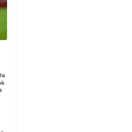
đài
ải.
à