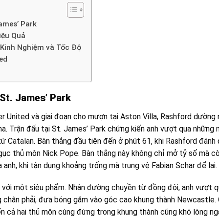
ames’ Park
iệu Quả
 Kinh Nghiệm và Tốc Độ
ed
St. James’ Park
r United và giai đoạn cho mượn tại Aston Villa, Rashford dường
na. Trận đấu tại St. James’ Park chứng kiến anh vượt qua những 
ứ Catalan. Bàn thắng đầu tiên đến ở phút 61, khi Rashford đánh
 gục thủ môn Nick Pope. Bàn thắng này không chỉ mở tỷ số mà c
 anh, khi tận dụng khoảng trống mà trung vệ Fabian Schar để lại.
-0 với một siêu phẩm. Nhận đường chuyền từ đồng đội, anh vượt 
ng chân phải, đưa bóng găm vào góc cao khung thành Newcastle.
iến cả hai thủ môn cùng đứng trong khung thành cũng khó lòng ng