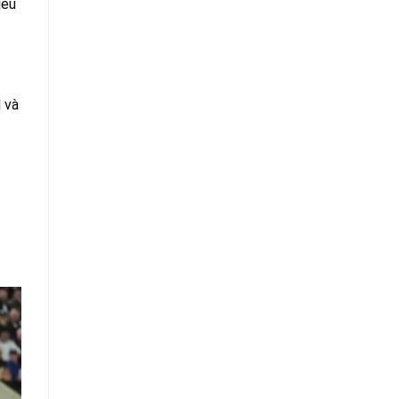
iếu
d và