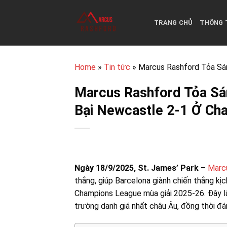
Bỏ
qua
TRANG CHỦ
THÔNG 
nội
dung
Home
»
Tin tức
»
Marcus Rashford Tỏa Sán
Marcus Rashford Tỏa Sán
Bại Newcastle 2-1 Ở Ch
Ngày 18/9/2025, St. James’ Park
–
Marc
thắng, giúp Barcelona giành chiến thắng k
Champions League mùa giải 2025-26. Đây là 
trường danh giá nhất châu Âu, đồng thời đán