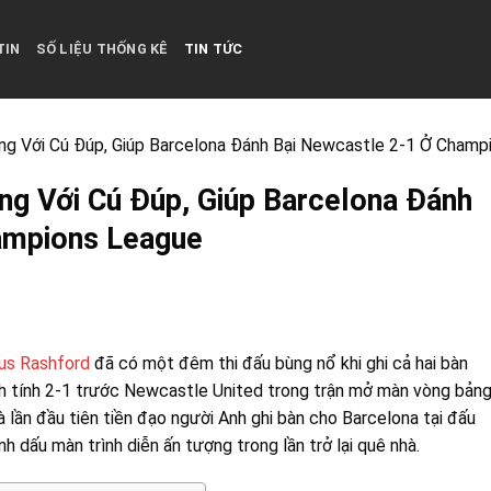
TIN
SỐ LIỆU THỐNG KÊ
TIN TỨC
g Với Cú Đúp, Giúp Barcelona Đánh Bại Newcastle 2-1 Ở Champ
g Với Cú Đúp, Giúp Barcelona Đánh
ampions League
us Rashford
đã có một đêm thi đấu bùng nổ khi ghi cả hai bàn
ịch tính 2-1 trước Newcastle United trong trận mở màn vòng bản
lần đầu tiên tiền đạo người Anh ghi bàn cho Barcelona tại đấu
h dấu màn trình diễn ấn tượng trong lần trở lại quê nhà.