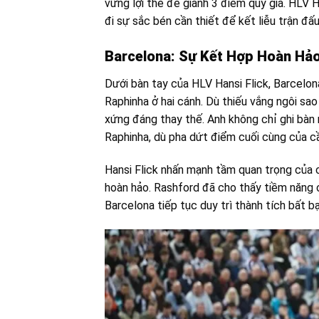
vững lợi thế để giành 3 điểm quý giá. HLV H
đi sự sắc bén cần thiết để kết liễu trận đấu
Barcelona: Sự Kết Hợp Hoàn Hảo
Dưới bàn tay của HLV Hansi Flick, Barcelona
Raphinha ở hai cánh. Dù thiếu vắng ngôi sa
xứng đáng thay thế. Anh không chỉ ghi bàn
Raphinha, dù pha dứt điểm cuối cùng của cầ
Hansi Flick nhấn mạnh tầm quan trọng của c
hoàn hảo. Rashford đã cho thấy tiềm năng củ
Barcelona tiếp tục duy trì thành tích bất bạ