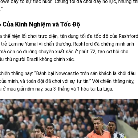
owe bày tỏ sự tiếc nuối: “Chúng tôi đã chơi đầy nỗ lực, nhưng th
.”
 Của Kinh Nghiệm và Tốc Độ
 thể hiện lối chơi trực diện, tận dụng tối đa tốc độ của Rashfor
o trẻ Lamine Yamal vì chấn thương, Rashford đã chứng minh anh
 mà còn có đường chuyền xuất sắc ở phút 72, tạo cơ hội cho
u thủ người Brazil không chính xác.
hiến thắng này: “Đánh bại Newcastle trên sân khách là khởi đầu
a mình, và toàn đội đã chơi với sự tự tin.” Với chiến thắng này,
i ở mùa giải năm nay, sau 3 thắng và 1 hòa tại La Liga.