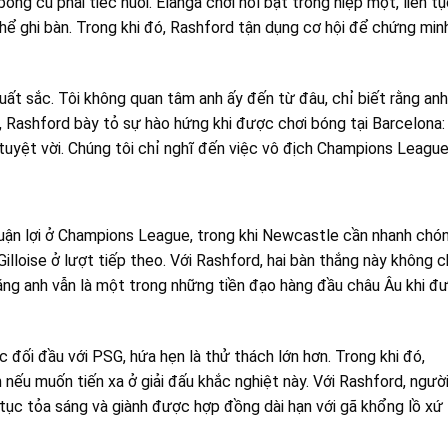
ng cũ phải tiếc nuối. Elanga chơi nổi bật trong hiệp một, liên t
hể ghi bàn. Trong khi đó, Rashford tận dụng cơ hội để chứng min
uất sắc. Tôi không quan tâm anh ấy đến từ đâu, chỉ biết rằng anh
ó, Rashford bày tỏ sự hào hứng khi được chơi bóng tại Barcelona:
 tuyệt vời. Chúng tôi chỉ nghĩ đến việc vô địch Champions League
huận lợi ở Champions League, trong khi Newcastle cần nhanh chó
-Gilloise ở lượt tiếp theo. Với Rashford, hai bàn thắng này không c
 rằng anh vẫn là một trong những tiền đạo hàng đầu châu Âu khi đ
 đối đầu với PSG, hứa hẹn là thử thách lớn hơn. Trong khi đó,
nếu muốn tiến xa ở giải đấu khắc nghiệt này. Với Rashford, ngườ
tục tỏa sáng và giành được hợp đồng dài hạn với gã khổng lồ xứ