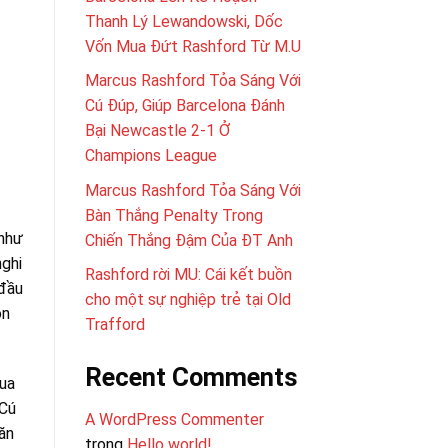
Thanh Lý Lewandowski, Dốc
Vốn Mua Đứt Rashford Từ M.U
Marcus Rashford Tỏa Sáng Với
Cú Đúp, Giúp Barcelona Đánh
Bại Newcastle 2-1 Ở
Champions League
Marcus Rashford Tỏa Sáng Với
Bàn Thắng Penalty Trong
 như
Chiến Thắng Đậm Của ĐT Anh
nghi
Rashford rời MU: Cái kết buồn
 đầu
cho một sự nghiệp trẻ tại Old
òn
Trafford
Recent Comments
qua
 Cú
A WordPress Commenter
ăn
trong
Hello world!