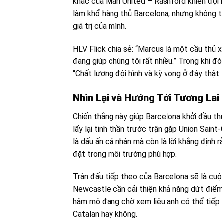
khác của Man United – Rashford khiến đội bó
làm khổ hàng thủ Barcelona, nhưng không t
giá trị của mình.
HLV Flick chia sẻ: “Marcus là một cầu thủ x
đang giúp chúng tôi rất nhiều.” Trong khi đ
“Chất lượng đội hình và kỳ vọng ở đây thật
Nhìn Lại và Hướng Tới Tương Lai
Chiến thắng này giúp Barcelona khởi đầu t
lấy lại tinh thần trước trận gặp Union Saint
là dấu ấn cá nhân mà còn là lời khẳng định
đặt trong môi trường phù hợp.
Trận đấu tiếp theo của Barcelona sẽ là cuộc
Newcastle cần cải thiện khả năng dứt điểm 
hâm mộ đang chờ xem liệu anh có thể tiếp 
Catalan hay không.