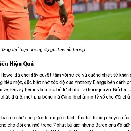
đang thể hiện phong độ ghi bàn ấn tượng
iếu Hiệu Quả
Howe, đã chơi đầy quyết tâm với sự cổ vũ cuồng nhiệt từ khán 
ong hiệp một, đặc biệt nhờ tốc độ của Anthony Elanga bên cánh ph
 và Harvey Barnes liên tục bỏ lỡ những cơ hội ngon ăn. Nổi bật l
 phút thứ 5, một pha bóng mà đáng lẽ phải mở tỷ số cho đội chủ
 bàn gỡ nhờ công Gordon, người đánh đầu từ đường chuyền của
ng cho đội chủ nhà trong 7 phút bù giờ, nhưng Barcelona đã giữ