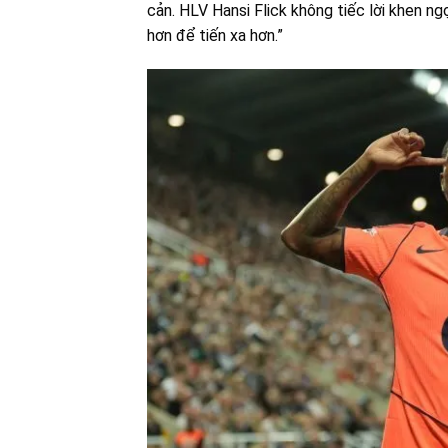
cản. HLV Hansi Flick không tiếc lời khen ngợ
hơn để tiến xa hơn.”