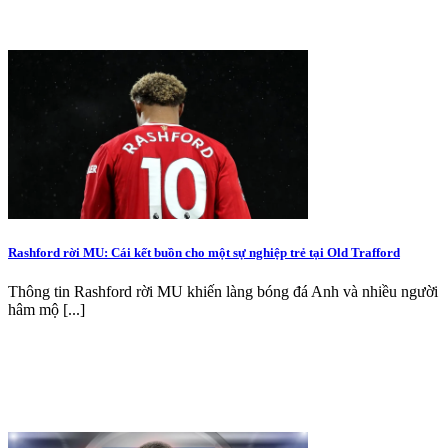
Rashford rời MU: Cái kết buồn cho một sự nghiệp trẻ tại Old Trafford
Thông tin Rashford rời MU khiến làng bóng đá Anh và nhiều người
hâm mộ [...]