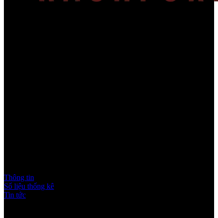
Về chúng tôi
Web cập nhật thông tin về Marcus Rashford cho cộng đồng hâm mộ
Việt Nam.
Đối tác:
Menu
Thông tin
Số liệu thống kê
Tin tức