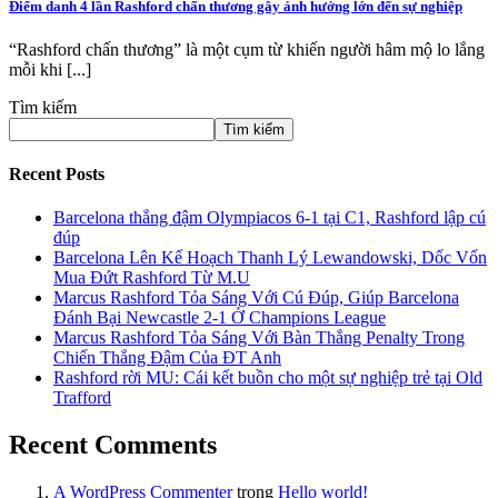
Điểm danh 4 lần Rashford chấn thương gây ảnh hưởng lớn đến sự nghiệp
“Rashford chấn thương” là một cụm từ khiến người hâm mộ lo lắng
mỗi khi [...]
Tìm kiếm
Tìm kiếm
Recent Posts
Barcelona thắng đậm Olympiacos 6-1 tại C1, Rashford lập cú
đúp
Barcelona Lên Kế Hoạch Thanh Lý Lewandowski, Dốc Vốn
Mua Đứt Rashford Từ M.U
Marcus Rashford Tỏa Sáng Với Cú Đúp, Giúp Barcelona
Đánh Bại Newcastle 2-1 Ở Champions League
Marcus Rashford Tỏa Sáng Với Bàn Thắng Penalty Trong
Chiến Thắng Đậm Của ĐT Anh
Rashford rời MU: Cái kết buồn cho một sự nghiệp trẻ tại Old
Trafford
Recent Comments
A WordPress Commenter
trong
Hello world!