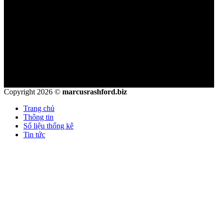
Thông tin liên hệ
Thương hiệu: Marcus Rashford
Website: marcusrashford.biz
Địa chỉ: 198 Phan Đình Phùng, Q. Phú Nhuận, TP.HCM
SĐT: 0385 734 431
Copyright 2026 ©
marcusrashford.biz
Trang chủ
Thông tin
Số liệu thống kê
Tin tức